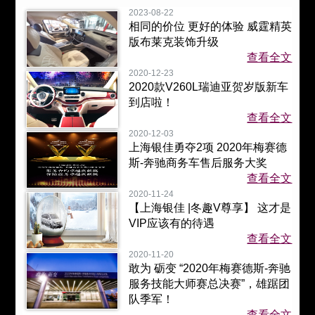
2023-08-22
相同的价位 更好的体验 威霆精英
版布莱克装饰升级
查看全文
2020-12-23
2020款V260L瑞迪亚贺岁版新车
到店啦！
查看全文
2020-12-03
上海银佳勇夺2项 2020年梅赛德
斯-奔驰商务车售后服务大奖
查看全文
2020-11-24
【上海银佳 |冬趣V尊享】 这才是
VIP应该有的待遇
查看全文
2020-11-20
敢为 砺变 “2020年梅赛德斯-奔驰
服务技能大师赛总决赛”，雄踞团
队季军！
查看全文